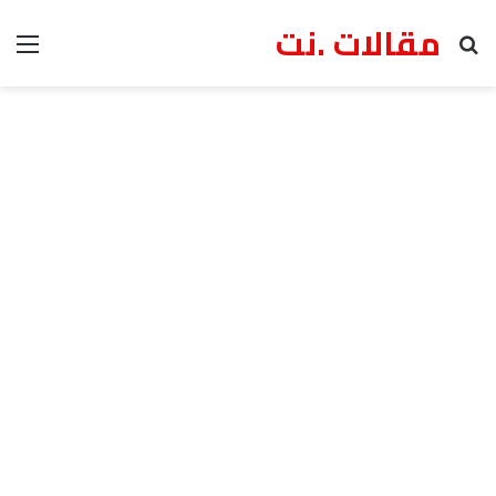
مقالات .نت
بحث عن
الق