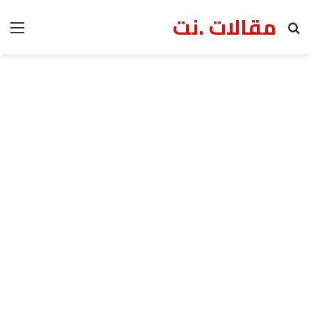
مقالات .نت
بحث عن
الق