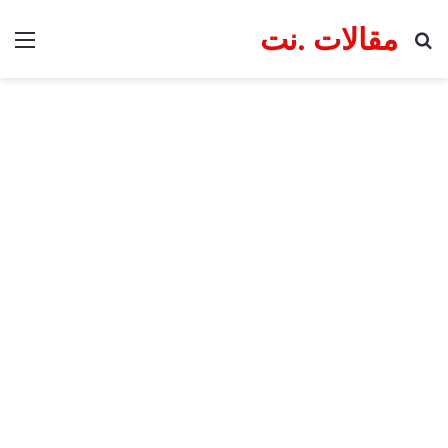
مقالات .نت
بحث عن
الق