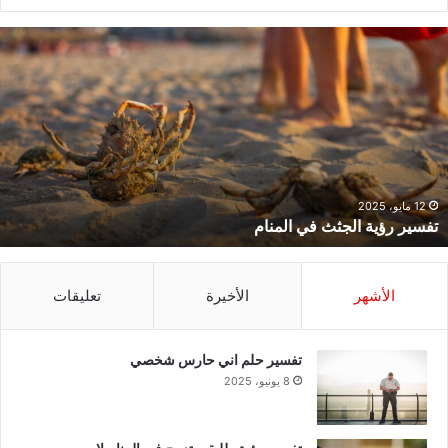
فسير
ت
ؤية
ح
لجثث
ا
ي
ح
لمنام
ش
12 مايو، 2025
تفسير رؤية الجثث في المنام
الأشهر
الأخيرة
تعليقات
تفسير حلم اني حارس شخصي
8 يونيو، 2025