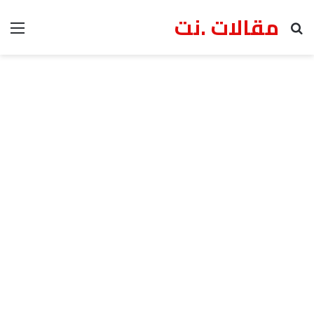
مقالات .نت
بحث عن
الق