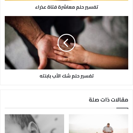
تفسير حلم معاشرة فتاة عذراء
تفسير حلم شك الأب بابنته
مقالات ذات صلة