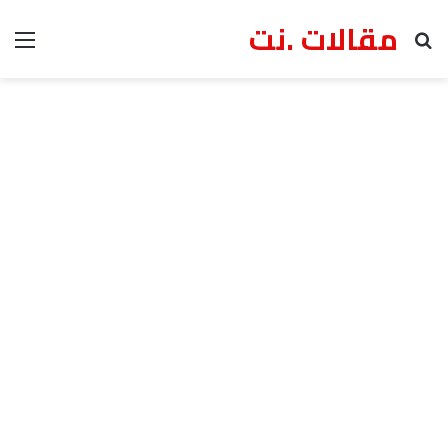
مقالات .نت
بحث عن
الق