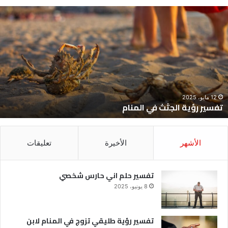
فسير
ت
ؤية
ح
لجثث
ا
ي
ح
لمنام
ش
12 مايو، 2025
تفسير رؤية الجثث في المنام
الأشهر
الأخيرة
تعليقات
تفسير حلم اني حارس شخصي
8 يونيو، 2025
تفسير رؤية طليقي تزوج في المنام لابن