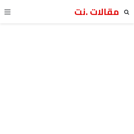
مقالات .نت
بحث عن
الق