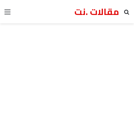
مقالات .نت
بحث عن
الق