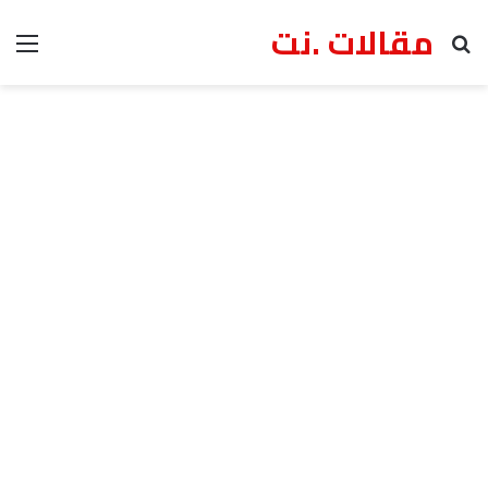
مقالات .نت
بحث عن
الق