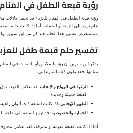
رؤية قبعة الطفل في المنام 
رؤية قبعة الطفل في المنام للعزباء قد تحمل دلالات م
عام ترمز إلى الزينة أو الحماية، أما إذا كانت خاصة بط
سنستعرض تفسير هذا الحلم عند كل من ابن سيرين والناب
تفسير حلم قبعة طفل للعزبا
يذكر ابن سيرين أن رؤية الملابس أو القبعات في المنام 
منامها، فقد يكون ذلك إشارة إلى:
رؤية
الحمام
الرغبة في الزواج والإنجاب
: قد تعكس القبعة توق ا
المتسخ
بالبراز
القبعة جميلة وجديدة.
في
التغيير الإيجابي
: إذا كانت القبعة ذات ألوان زاهية
المنام:
دلالات
الحماية والخصوصية
: قد ترمز القبعة إلى حاجة ال
14 مايو، 2025
وتفسيرات
المنام لابن
رؤية الحمام المتسخ بالبراز في المنام:
ابن
أما إذا كانت القبعة قديمة أو ممزقة، فقد تعكس مخاوف
دلالات وتفسيرات ابن سيرين والنابلس
سيرين