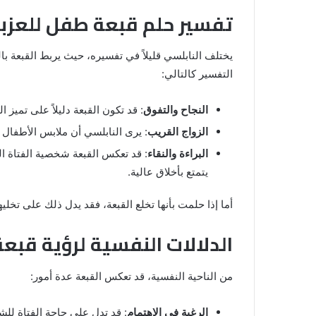
والنابلسي
تفسير حلم قبعة طفل للعزباء
يختلف النابلسي قليلاً في تفسيره، حيث يربط القبعة بال
التفسير كالتالي:
النجاح والتفوق
: قد تكون القبعة دليلاً على تميز ا
الزواج القريب
: يرى النابلسي أن ملابس الأطفال ق
البراءة والنقاء
: قد تعكس القبعة شخصية الفتاة ا
يتمتع بأخلاق عالية.
أما إذا حلمت بأنها تخلع القبعة، فقد يدل ذلك على تخلي
الدلالات النفسية لرؤية قبع
من الناحية النفسية، قد تعكس القبعة عدة أمور:
الرغبة في الاهتمام
: قد تدل على حاجة الفتاة للشع