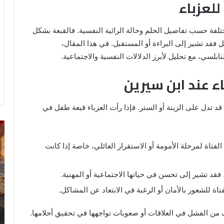
للعزباء
ختلفة حسب تفاصيل الحلم وحالة الرائية النفسية. فالقبعة بشكل
فل فقد تشير إلى البراءة أو المستقبل. في هذا المقال،
لسي، مع تحليل لأبرز الدلالات النفسية والاجتماعية.
ء عند ابن سيرين
قد تدل على الزينة أو الستر. فإذا رأت العزباء قبعة طفل في
خروج
تف
شي
رؤ
لفتاة لمرحلة الأمومة أو الاستقرار العائلي، خاصة إذا كانت
من
ال
الدبر
في
في
ال
، فقد تشير إلى تحسن في حياتها الاجتماعية أو المهنية.
المنام
للمتزوجة
فتاة للشعور بالأمان أو الرغبة في الابتعاد عن المشاكل.
8 يونيو، 2025
 من الفشل في العلاقات أو صعوبات تواجهها في تحقيق أحلامها.
ي
خروج شي من الدبر في المنام للمتزوجة