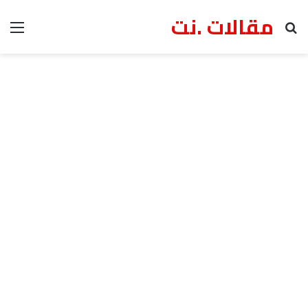
مقالات .نت
بحث عن
الق