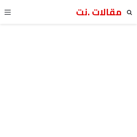
مقالات .نت
بحث عن
الق