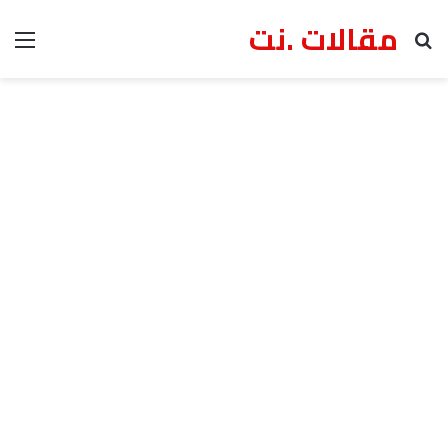
مقالات .نت
بحث عن
الق