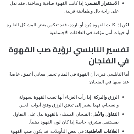
الاستقرار النفسي
: إذا كانت القهوة صافية وساخنة، فقد تدل
على راحة بال وطمأنينة قريبة.
لكن إذا كانت القهوة مُرة أو باردة، فقد تعكس بعض المشاكل العابرة
أو خيبات أمل مؤقتة في العلاقات الاجتماعية.
تفسير النابلسي لرؤية صب القهوة
في الفنجان
أما النابلسي فيرى أن القهوة في المنام تحمل معاني أعمق، خاصةً
عند صبها في الفنجان:
الرزق والبركة
: إذا رأت العزباء أنها تصب القهوة بسهولة
وانسجام، فهذا يشير إلى تدفق الرزق وفتح أبواب الخير.
التفاؤل والأمل
: الفنجان الممتلئ بالقهوة يدل على التفاؤل
بمستقبل مشرق، خاصةً إذا كان لون القهوة ذهبياً.
العلاقات العاطفية
: في بعض التأويلات، قد يكون صب القهوة