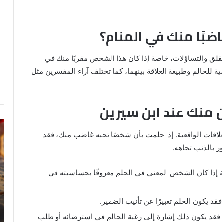
بًا منك في المنام؟
قلق والتساؤلات، خاصة إذا كان هذا الشخص مقربًا منك في
 للحالم وطبيعة العلاقة بينهما، كما تختلف آراء المفسرين مثل
منك عند ابن سيرين
خروج
تف
علاقات الواقعية. إذا حلمت بأن شخصًا تحبه غاضب منك، فقد
شي
رؤ
من
ال
ر بالذنب تجاهه.
الدبر
في
في
ال
 إذا كان الشخص المعني في الحلم معروفًا بحساسيته في
المنام
للمتزوجة
قد يكون الحلم تعبيرًا عن تأنيب الضمير.
8 يونيو، 2025
ي
خروج شي من الدبر في المنام للمتزوجة
د يكون ذلك إشارة إلى رغبة الحالم في استرضائه أو طلب