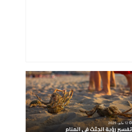
سير
تفسير
ية
حلم
جثث
اني
حارس
منام
شخصي
12 مايو، 2025
8 يونيو، 2025
تفسير رؤية الجثث في المنام
تفسير حل