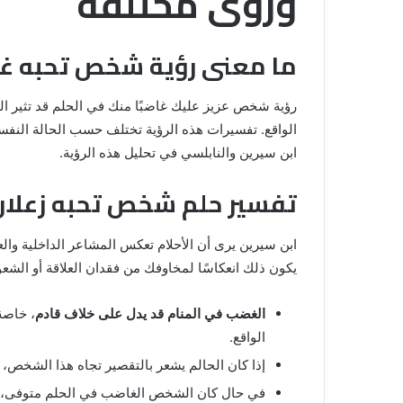
ورؤى مختلفة
ما معنى رؤية شخص تحبه غاض
رؤية شخص عزيز عليك غاضبًا منك في الحلم قد تثير ال
الواقع. تفسيرات هذه الرؤية تختلف حسب الحالة النفسية
ابن سيرين والنابلسي في تحليل هذه الرؤية.
تفسير حلم شخص تحبه زعلان 
رؤية
ابن سيرين يرى أن الأحلام تعكس المشاعر الداخلية وال
الحمام
المتسخ
يكون ذلك انعكاسًا لمخاوفك من فقدان العلاقة أو الشعو
بالبراز
في
الغضب في المنام قد يدل على خلاف قادم
، خاصة
المنام:
الواقع.
دلالات
14 مايو، 2025
وتفسيرات
إذا كان الحالم يشعر بالتقصير تجاه هذا الشخص، ف
المنام لابن
رؤية الحمام المتسخ بالبراز في المنام:
ابن
دلالات وتفسيرات ابن سيرين والنابلس
في حال كان الشخص الغاضب في الحلم متوفى، فق
سيرين