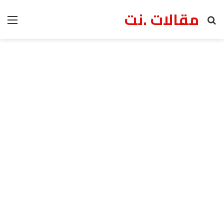
مقالات .نت
بحث عن
الق