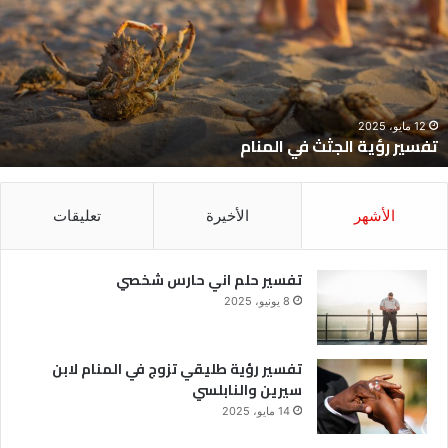
ي
ح
لمنام
ش
12 مايو، 2025
تفسير رؤية الجثث في المنام
الأشهر
الأخيرة
تعليقات
تفسير حلم اني حارس شخصي
8 يونيو، 2025
تفسير رؤية طليقي تزوج في المنام لابن
سيرين والنابلسي
14 مايو، 2025