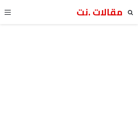
مقالات .نت
بحث عن
الق