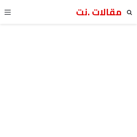
مقالات .نت
بحث عن
الق