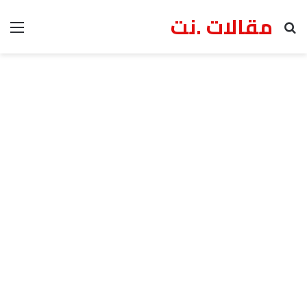
مقالات .نت
بحث عن
الق