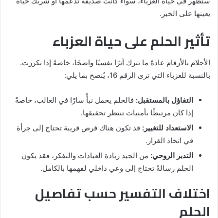
ستظهر في حياة العزباء، سواء كانت صديقة تدعمها أو شريك حياة
يعينها على الخير.
تأثير الحلم على حياة العزباء
الأحلام بالأرقام عادةً ما تترك أثرًا نفسيًا واضحًا، خاصةً إذا تكررت.
بالنسبة للعزباء التي ترى الرقم 16، يُنصح بما يلي:
التفاؤل بالمستقبل:
فالحلم يحمل نبأً سارًا في الغالب، خاصةً
إذا كان مرتبطًا بأمنيات تنتظر تحقيقها.
الاستعداد للتغيير:
قد تكون هناك فرص قريبة تحتاج إلى جرأة
في اتخاذ القرار.
التدبر الروحي:
من الجيد زيادة العبادات والتفكر، فقد يكون
الحلم رسالةً تحتاج إلى وعي داخلي لفهمها بالكامل.
اختلاف التفسير حسب تفاصيل
الحلم