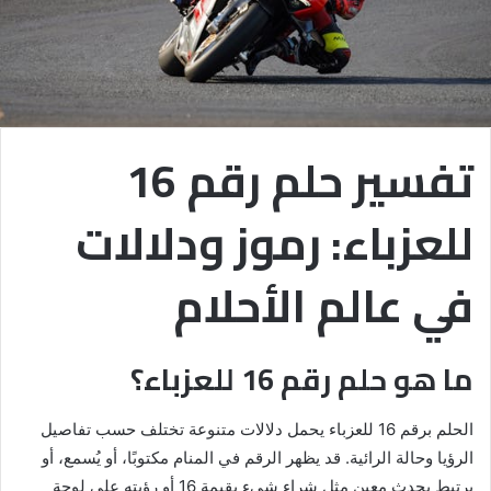
تفسير حلم رقم 16
للعزباء: رموز ودلالات
في عالم الأحلام
ما هو حلم رقم 16 للعزباء؟
الحلم برقم 16 للعزباء يحمل دلالات متنوعة تختلف حسب تفاصيل
الرؤيا وحالة الرائية. قد يظهر الرقم في المنام مكتوبًا، أو يُسمع، أو
يرتبط بحدث معين مثل شراء شيء بقيمة 16 أو رؤيته على لوحة