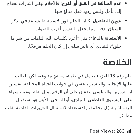
عدم المبالغة في القلق أو الفرح:
فالأحلام تبقى إشارات تحتاج
إلى تأمل وليس ردود فعل مبالغ فيها.
تدوين التفاصيل:
كتابة الحلم فور الاستيقاظ يساعد في تذكر
السياق بدقة، مما يجعل التفسير أقرب للصواب.
الاستعانة بالدعاء:
مثل “أعوذ بكلمات الله التامات من شر ما
خلق”، لتفادي أي تأثير سلبي إن كان الحلم مزعجًا.
الخلاصة
حلم رقم 16 للعزباء يحمل في طياته معانيَ متنوعة، لكن الغالب
عليها الإيجابية والتبشير بتحسن في جوانب الحياة المختلفة. تفسير
ابن سيرين والنابلسي يتفقان على أن الرقم يمثل نقلة نوعية، سواء
على المستوى العاطفي، المادي، أو الروحي. الأهم هو استقبال
الرسالة بتفاؤل وحكمة، والاستعداد لاستقبال التغييرات القادمة بقلب
مطمئن.
Post Views:
263