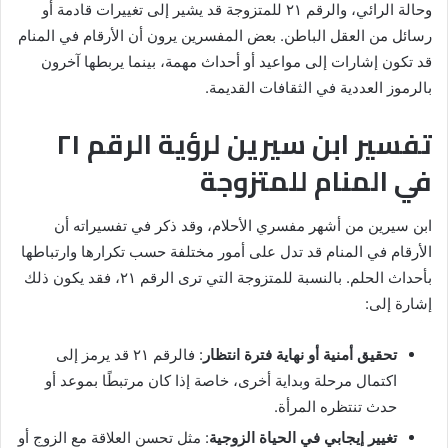
وحالة الرائي، والرقم ٢١ للمتزوجة قد يشير إلى تغييرات قادمة أو
رسائل من العقل الباطن. بعض المفسرين يرون أن الأرقام في المنام
قد تكون إشارات إلى مواعيد أو أحداث مهمة، بينما يربطها آخرون
بالرموز العددية في الثقافات القديمة.
تفسير ابن سيرين لرؤية الرقم ٢١
في المنام للمتزوجة
ابن سيرين من أشهر مفسري الأحلام، وقد ذكر في تفسيراته أن
الأرقام في المنام قد تدل على أمور مختلفة حسب تكرارها وارتباطها
بأحداث الحلم. بالنسبة للمتزوجة التي ترى الرقم ٢١، فقد يكون ذلك
إشارة إلى:
تحقيق أمنية أو نهاية فترة انتظار
: فالرقم ٢١ قد يرمز إلى
اكتمال مرحلة وبداية أخرى، خاصة إذا كان مرتبطًا بموعد أو
حدث تنتظره المرأة.
تغيير إيجابي في الحياة الزوجية
: مثل تحسن العلاقة مع الزوج أو