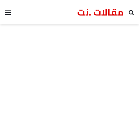
مقالات .نت
بحث عن
الق