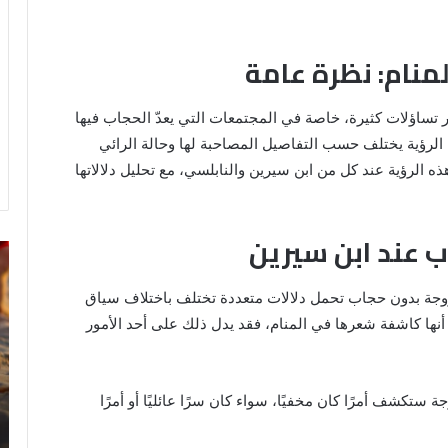
منام: نظرة عامة
ر تساؤلات كثيرة، خاصة في المجتمعات التي يعدّ الحجاب فيها
ذه الرؤية يختلف حسب التفاصيل المصاحبة لها وحالة الرائي
ه الرؤية عند كل من ابن سيرين والنابلسي، مع تحليل دلالاتها
ب عند ابن سيرين
رؤية
تف
الحمام
رؤ
المتسخ
ال
زوجة بدون حجاب تحمل دلالات متعددة تختلف باختلاف سياق
بالبراز
في
أنها كاشفة شعرها في المنام، فقد يدل ذلك على أحد الأمور
في
ال
المنام:
دلالات
14 مايو، 2025
وتفسيرات
ة ستكشف أمرًا كان مخفيًا، سواء كان سرًا عائليًا أو أمرًا
رؤية الحمام المتسخ بالبراز في المنام:
ابن
ة
دلالات وتفسيرات ابن سيرين والنابلسي
سيرين