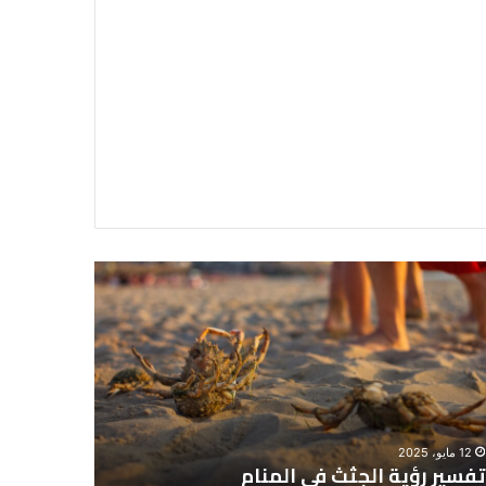
سير
تفسير
ية
حلم
جثث
اني
حارس
منام
شخصي
12 مايو، 2025
8 يونيو، 2025
تفسير رؤية الجثث في المنام
تفسير حل