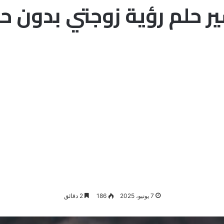
ر حلم رؤية زوجتي بدون ح
7 يونيو، 2025
186
2 دقائق