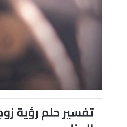
تفسير حلم رؤية زو