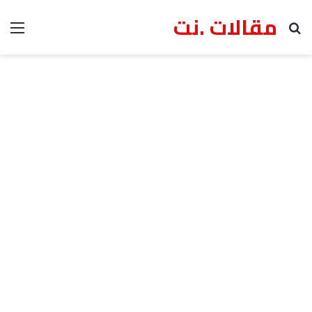
مقالات .نت
بحث عن
الق