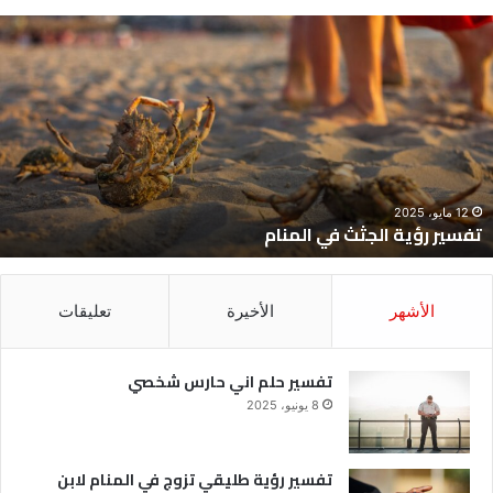
فسير
ت
ؤية
ح
لجثث
ا
ي
ح
لمنام
ش
12 مايو، 2025
تفسير رؤية الجثث في المنام
الأشهر
الأخيرة
تعليقات
تفسير حلم اني حارس شخصي
8 يونيو، 2025
تفسير رؤية طليقي تزوج في المنام لابن