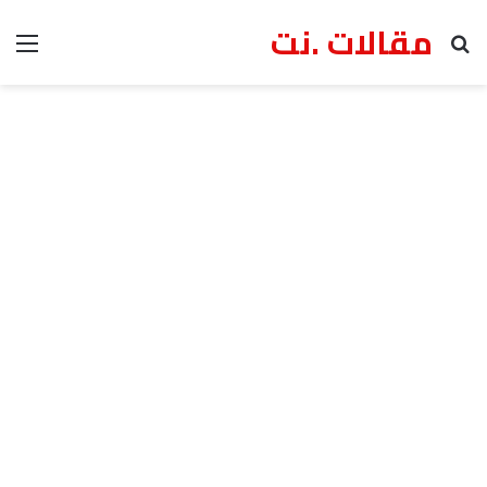
مقالات .نت
بحث عن
الق