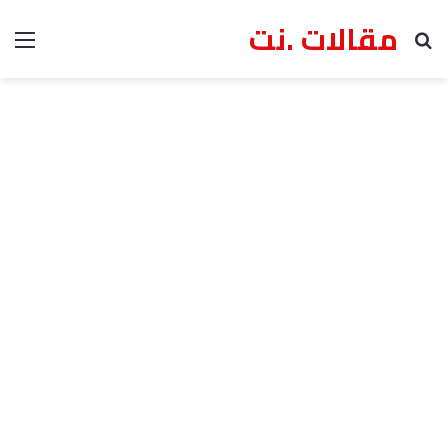
مقالات .نت
بحث عن
الق