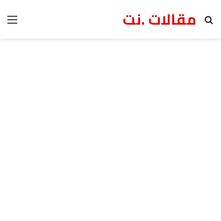
مقالات .نت
بحث عن
الق