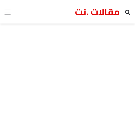
مقالات .نت
بحث عن
الق