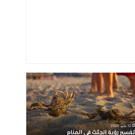
سير
تفسير
ية
حلم
جثث
اني
حارس
منام
شخصي
12 مايو، 2025
8 يونيو، 2025
تفسير رؤية الجثث في المنام
تفسير حل