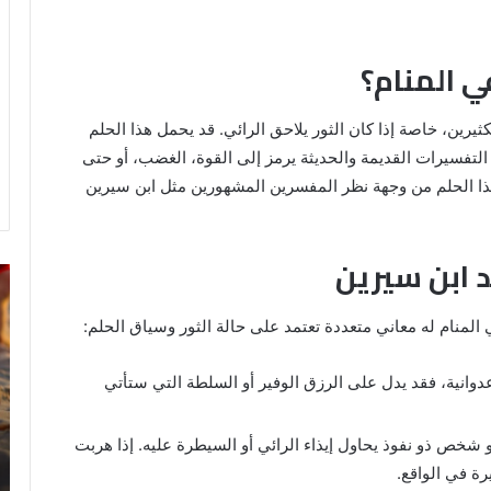
ي المنام؟
كثيرين، خاصة إذا كان الثور يلاحق الرائي. قد يحمل هذا الحلم
التفسيرات القديمة والحديثة يرمز إلى القوة، الغضب، أو حتى
ذا الحلم من وجهة نظر المفسرين المشهورين مثل ابن سيرين
د ابن سيرين
رؤية
تف
الحمام
رؤ
المتسخ
ال
المنام له معاني متعددة تعتمد على حالة الثور وسياق الحلم:
بالبراز
في
في
ال
مل عدوانية، فقد يدل على الرزق الوفير أو السلطة التي ستأتي
المنام:
دلالات
14 مايو، 2025
وتفسيرات
 شخص ذو نفوذ يحاول إيذاء الرائي أو السيطرة عليه. إذا هربت
رؤية الحمام المتسخ بالبراز في المنام:
ابن
ة في الواقع.
ة
دلالات وتفسيرات ابن سيرين والنابلسي
سيرين