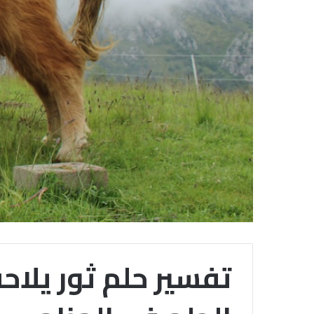
تفسير حلم ثور يلاح