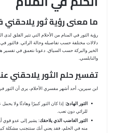
الحلم في المنام
ما معنى رؤية ثور يلاحقني ف
رؤية الثور في المنام من الأحلام التي تثير القلق لدى ال
دلالات مختلفة حسب تفاصيله وحالة الرائي. فالثور في 
الخير والبركة حسب السياق. دعونا نتعمق في تفسير ه
والنابلسي.
تفسير حلم الثور يلاحقني عن
خروج
شي
من
ابن سيرين، أحد أشهر مفسري الأحلام، يرى أن الثور في 
الدبر
في
الثور الهادئ
: إذا كان الثور كبيرًا وهادئًا ولا يح
المنام
للرائي دون تعب.
للمتزوجة
الثور الغاضب الذي يلاحقك
: يشير إلى عدو قوي أو
المنام لابن
8 يونيو، 2025
منه في الحلم، فقد يعني أنك ستتجنب مشكلة كبير
خروج شي من الدبر في المنام للمتزوج