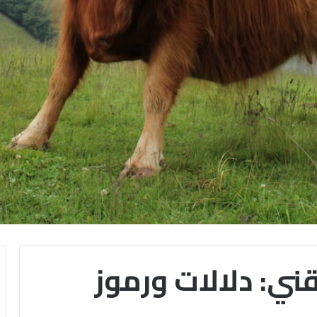
قني: دلالات ورموز