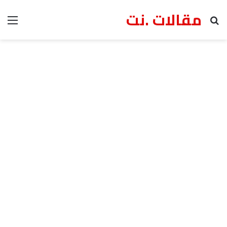
مقالات .نت
بحث عن
الق