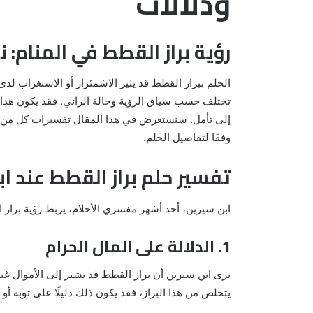
ودلالات
رؤية براز القطط في المنام: 
الحلم ببراز القطط قد يثير الاشمئزاز أو الاستغراب لد
تختلف حسب سياق الرؤية وحالة الرائي. فقد يكون هذا ا
إلى تأمل. سنستعرض في هذا المقال تفسيرات كل من ابن
وفقًا لتفاصيل الحلم.
تفسير حلم براز القطط عند ا
رؤية
الحمام
المتسخ
ابن سيرين، أحد أشهر مفسري الأحلام، يربط رؤية براز ا
بالبراز
في
1. الدلالة على المال الحرام
المنام:
دلالات
يرى ابن سيرين أن براز القطط قد يشير إلى الأموال غي
14 مايو، 2025
وتفسيرات
المنام لابن
رؤية الحمام المتسخ بالبراز في المنام:
يتخلص من هذا البراز، فقد يكون ذلك دليلًا على توبة 
ابن
دلالات وتفسيرات ابن سيرين والنابلس
سيرين