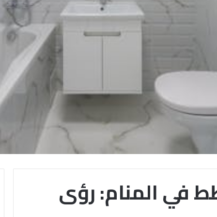
طط في المنام: رؤى