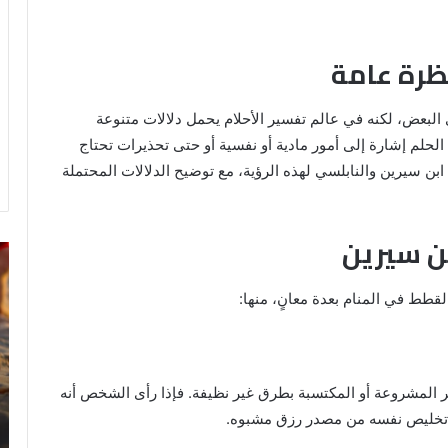
نظرة عامة
ى البعض، لكنه في عالم تفسير الأحلام يحمل دلالات متنوعة
لحلم إشارة إلى أمور مادية أو نفسية أو حتى تحذيرات تحتاج
 سيرين والنابلسي لهذه الرؤية، مع توضيح الدلالات المحتملة
بن سيرين
خروج
تف
شي
رؤ
من
ال
لقطط في المنام بعدة معانٍ، منها:
الدبر
في
في
ال
المنام
للمتزوجة
ر المشروعة أو المكتسبة بطرق غير نظيفة. فإذا رأى الشخص أنه
أو تخليص نفسه من مصدر رزق مشبوه.
8 يونيو، 2025
ي
خروج شي من الدبر في المنام للمتزوجة