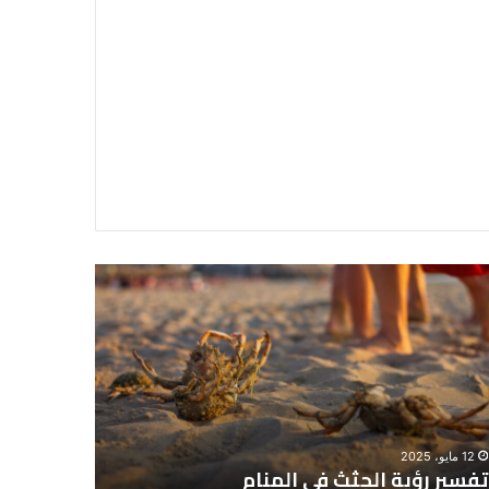
سير
تفسير
ية
حلم
جثث
اني
حارس
منام
شخصي
12 مايو، 2025
8 يونيو، 2025
تفسير رؤية الجثث في المنام
تفسير حل