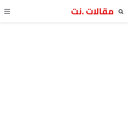
مقالات .نت
بحث عن
الق