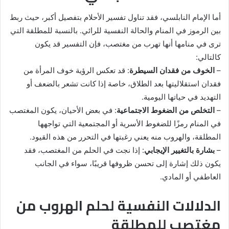
أما الإمام النابلسي، فقد تناول تفسير الأحلام بتفصيل أكبر، حيث ربط
بين الرموز في المنام والحالة النفسية للرائي. بالنسبة للمطلقة التي
ترى في منامها أنها تهرب من مغتصب، فإن التفسير قد يكون
كالتالي:
–
الخوف من فقدان السيطرة
: قد تعكس الرؤية خوف المرأة من
فقدان استقلاليتها بعد الطلاق، خاصة إذا كانت تشعر بالضعف أو
التهديد في حياتها اليومية.
–
التخلص من الضغوط الاجتماعية
: في بعض الأحيان، يكون المغتصب
في المنام رمزًا للضغوط الأسرية أو المجتمعية التي تواجهها
المطلقة، والهروب منه يعني رغبتها في التحرر من هذه القيود.
–
بشارة بالتغيير الإيجابي
: إذا نجت في الحلم من المغتصب، فقد
يكون ذلك إشارة إلى تحسن ظروفها قريبًا، سواء في الجانب
العاطفي أو المادي.
الدلالات النفسية لحلم الهروب من
مغتصب للمطلقة