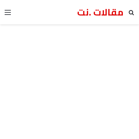
مقالات .نت
بحث عن
الق