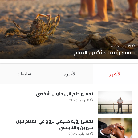
ؤية
ح
لجثث
ا
ي
ح
لمنام
ش
12 مايو، 2025
تفسير رؤية الجثث في المنام
الأشهر
الأخيرة
تعليقات
تفسير حلم اني حارس شخصي
8 يونيو، 2025
تفسير رؤية طليقي تزوج في المنام لابن
سيرين والنابلسي
14 مايو، 2025