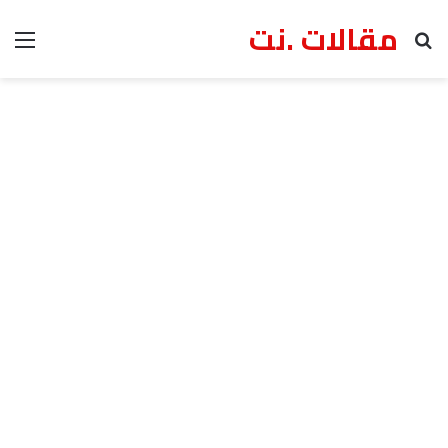
مقالات .نت
بحث عن
الق