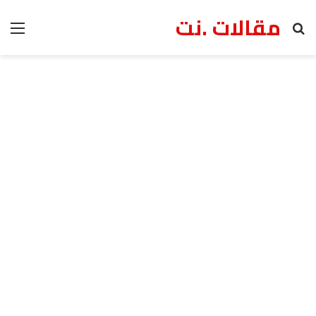
مقالات .نت
بحث عن
الق