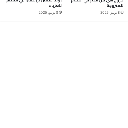
خروج شي من الدبر في المنام
رؤية عثمان بن عفان في المنام
للمتزوجة
للعزباء
8 يونيو، 2025
8 يونيو، 2025