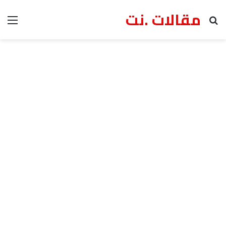
مقالات .نت
بحث عن
الق