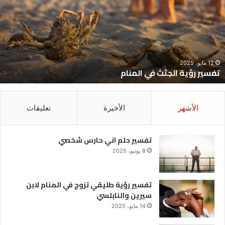
ي
ح
لمنام
ش
12 مايو، 2025
تفسير رؤية الجثث في المنام
الأشهر
الأخيرة
تعليقات
تفسير حلم اني حارس شخصي
8 يونيو، 2025
تفسير رؤية طليقي تزوج في المنام لابن
سيرين والنابلسي
14 مايو، 2025