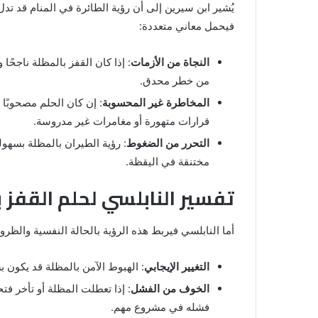
يُشير ابن سيرين إلى أن رؤية الطائرة في المنام قد تدل 
شي
من
فيحمل معاني متعددة:
الدبر
في
النجاة من الأزمات
: إذا كان القفز بالمظلة ناجحًا
المنام
من خطر محدق.
للمتزوجة
المخاطرة غير المحسوبة
: إن كان الحلم مصحوبًا
المنام لابن
8 يونيو، 2025
قرارات متهورة أو مغامرات غير مدروسة.
خروج شي من الدبر في المنام للمتزوج
التحرر من الضغوط
: رؤية الطيران بالمظلة بسهو
مختنقة في اليقظة.
تفسير النابلسي لحلم القفز 
أما النابلسي فيربط هذه الرؤية بالحالة النفسية والظروف
التغيير الإيجابي
: الهبوط الآمن بالمظلة قد يكون 
الخوف من الفشل
: إذا تعطلت المظلة أو تأخر ف
فشله في مشروع مهم.