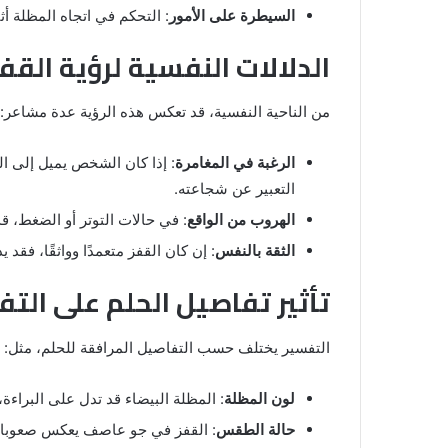
السيطرة على الأمور
: التحكم في اتجاه المظلة أث
الدلالات النفسية لرؤية القف
من الناحية النفسية، قد تعكس هذه الرؤية عدة مشاعر:
الرغبة في المغامرة
: إذا كان الشخص يميل إلى ا
التعبير عن شجاعته.
الهروب من الواقع
: في حالات التوتر أو الضغط، ق
الثقة بالنفس
: إن كان القفز متعمدًا وواثقًا، فق
تأثير تفاصيل الحلم على التف
التفسير يختلف حسب التفاصيل المرافقة للحلم، مثل:
لون المظلة
: المظلة البيضاء قد تدل على البراءة
حالة الطقس
: القفز في جو عاصف يعكس صعوبات ح