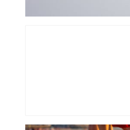
سير
تفسير