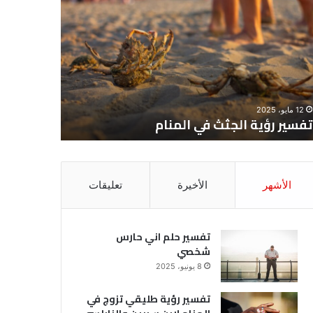
ية
حلم
جثث
اني
حارس
منام
شخصي
12 مايو، 2025
8 يونيو، 2025
تفسير رؤية الجثث في المنام
تفسير حل
الأشهر
الأخيرة
تعليقات
تفسير حلم اني حارس
شخصي
8 يونيو، 2025
تفسير رؤية طليقي تزوج في