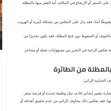
على السفر أو الارتفاع في المكانة، أما القفز منها بالمظلة
الحمام
رؤ
المتسخ
ال
بالبراز
في
في
ال
 وهبوطًا آمنًا، فقد يدل على التخلص من مشكلة كبيرة أو الهروب
المنام:
دلالات
14 مايو، 2025
وتفسيرات
 بالخوف أو السقوط دون فتح المظلة، فقد يكون تحذيرًا من
رؤية الحمام المتسخ بالبراز في المنام:
ابن
ة
دلالات وتفسيرات ابن سيرين والنابلسي
سيرين
والنابلسي
لة تعكس الرغبة في التحرر من مسؤوليات ثقيلة أو مشاعر
بالمظلة من الطائرة
 الحياتية للرائي:
بشارة بتغيير إيجابي قادم، مثل وظيفة جديدة أو فرصة سفر.
تحها، فقد يعكس ذلك مخاوف الرائي من عدم تحقيق أهدافه أو