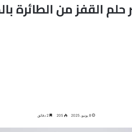
حلم القفز من الطائرة با
8 يونيو، 2025
205
2 دقائق