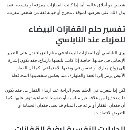
شخص ذو أخلاق عالية. أما إذا كانت القفازات ممزقة أو متسخة، فقد
يدل ذلك على تعرضها لموقف محرج أو خيانة ثقة من شخص مقرب.
تفسير حلم القفازات البيضاء
للعزباء عند النابلسي
يرى النابلسي أن القفازات البيضاء في منام العزباء تدل على التغيير
الإيجابي في حياتها، خاصة إذا كانت تلبسها بارتياح. فقد تكون إشارة
إلى زواج مبارك أو تحسن في وضعها الاجتماعي. كما أن القفاز
الأبيض يرمز إلى العفة والطهارة، مما يعكس شخصيتها المحافظة.
لكن إذا شعرت في الحلم بعدم الراحة عند ارتداء القفازات، فقد يكون
ذلك تحذيرًا من علاقة غير مناسبة أو ضغوط اجتماعية تؤثر عليها. كما
أن فقدان القفاز أو نزعه في المنام قد يعني فقدان الحماية أو
التعرض لانتقادات.
الدلالات النفسية لرؤية القفازات