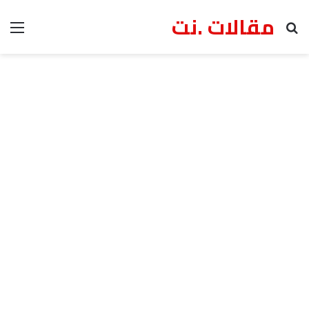
مقالات .نت
بحث عن
الق