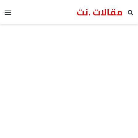
مقالات .نت
بحث عن
الق