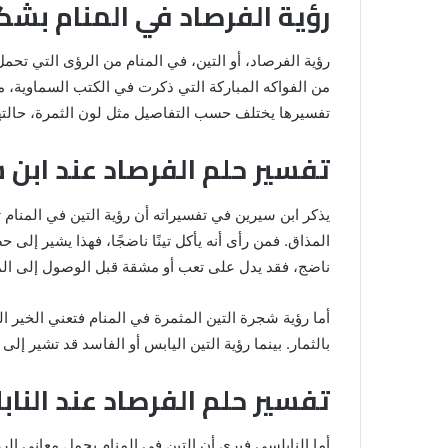
رؤية الفرصاد في المنام بشك
رؤية الفرصاد، أو التين، في المنام من الرؤى التي تحم
من الفواكه المباركة التي ذكرت في الكتب السماوية، مما
تفسيرها يختلف حسب التفاصيل مثل لون الثمرة، حالتها 
تفسير حلم الفرصاد عند ابن 
يذكر ابن سيرين في تفسيراته أن رؤية التين في المنام ت
المذاق. فمن رأى أنه يأكل تينًا ناضجًا، فهذا يشير إلى 
خروج
ناضج، فقد يدل على تعب أو مشقة قبل الوصول إلى الم
شي
من
الدبر
أما رؤية شجرة التين المثمرة في المنام فتعني الخير ال
في
بالثمار. بينما رؤية التين اليابس أو الفاسد قد تشير إل
المنام
للمتزوجة
تفسير حلم الفرصاد عند النا
المنام لابن
8 يونيو، 2025
خروج شي من الدبر في المنام للمتزوج
أما النابلسي فيرى أن التين في المنام يحمل معاني الر