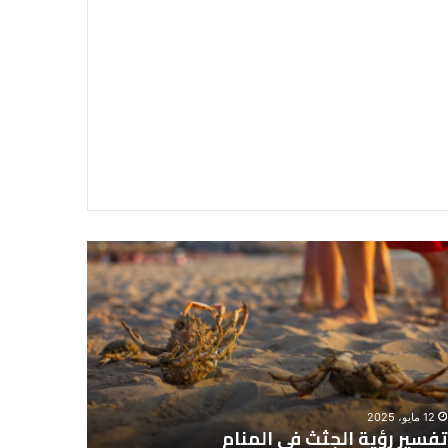
سير
تفسير
ية
حلم
جثث
اني
حارس
منام
شخصي
12 مايو، 2025
8 يونيو، 2025
تفسير رؤية الجثث في المنام
تفسير حل