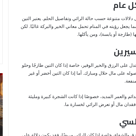
ل عام
ل دلالات متنوعة حسب حالة الرائي وتفاصيل الحلم. يعتبر التين
 يجعل رؤيته في المنام تحمل معاني الخير والبركة غالبًا. لكن
(طازجة أو يابسة)، ومن يأكلها.
سيرين
دل على الرزق والخير الوفير، خاصة إذا كان التين طازجًا وحلو
حصوله على مال حلال ومبارك. أما إذا كان التين أخضر أو غير
رؤية
تف
نفعة.
الحمام
رؤ
المتسخ
ال
بالبراز
في
دائم والعمر المديد، خصوصًا إذا كانت الشجرة كبيرة ومليئة
في
ال
ى فقدان مال أو تعرض الرائي لخسارة ما.
المنام:
دلالات
بلسي
14 مايو، 2025
وتفسيرات
رؤية الحمام المتسخ بالبراز في المنام:
ابن
ة
دلالات وتفسيرات ابن سيرين والنابلسي
سيرين
زق والشفاء، خاصة إذا كان الرائي مريضًا، فقد يكون دلالة على