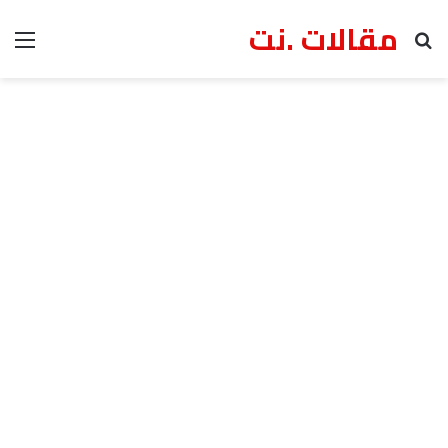
مقالات .نت
بحث عن
الق