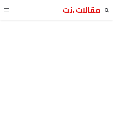
مقالات .نت
بحث عن
الق