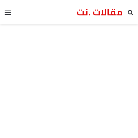
مقالات .نت
بحث عن
الق