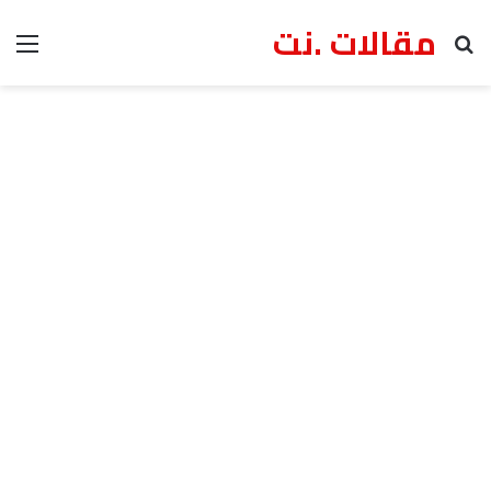
مقالات .نت
بحث عن
الق