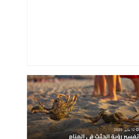
سير
تفسير
ية
حلم
جثث
اني
حارس
منام
شخصي
12 مايو، 2025
8 يونيو، 2025
تفسير رؤية الجثث في المنام
تفسير حل