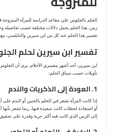
للمتزوجة
الحلم بالجلوس على مقاعد الدراسة للمرأة المتزوجة قد
زمن. هذا الحلم يحمل دلالات مختلفة حسب تفاصيله وحا
تفسير هذا الحلم عند كل من ابن سيرين والنابلسي، مع تح
تفسير ابن سيرين لحلم الجل
ابن سيرين، أحد أشهر مفسري الأحلام، يرى أن الجلوس 
تأويلات حسب سياق الحلم:
خروج
شي
1. العودة إلى الذكريات والندم
من
الدبر
في
إذا كانت المرأة تشعر في الحلم بالحنين أو الندم على
المنام
أو استعادة لحظات كانت سعيدة فيها. ربما تشعر بأنها أض
للمتزوجة
إلى الزمن الذي كانت فيه أكثر حرية وقدرة على تحقيق أ
المنام لابن
8 يونيو، 2025
خروج شي من الدبر في المنام للمتزوج
2. الرغبة في التعلم أو التطور