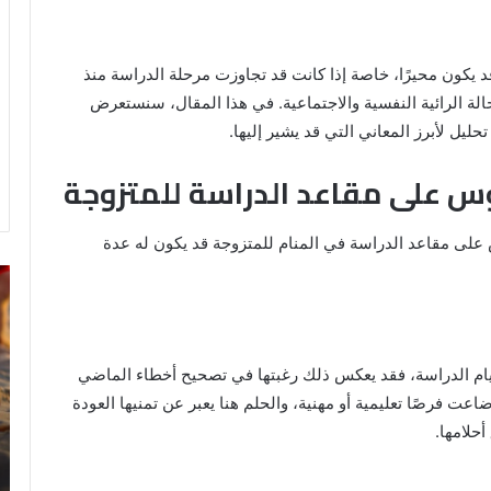
 يكون محيرًا، خاصة إذا كانت قد تجاوزت مرحلة الدراسة منذ
لة الرائية النفسية والاجتماعية. في هذا المقال، سنستعرض
ليل لأبرز المعاني التي قد يشير إليها.
وس على مقاعد الدراسة للمتزوجة
على مقاعد الدراسة في المنام للمتزوجة قد يكون له عدة
رؤية
تف
الحمام
رؤ
المتسخ
ال
بالبراز
في
في
ال
 أيام الدراسة، فقد يعكس ذلك رغبتها في تصحيح أخطاء الماضي
المنام:
اعت فرصًا تعليمية أو مهنية، والحلم هنا يعبر عن تمنيها العودة
دلالات
حلامها.
14 مايو، 2025
وتفسيرات
رؤية الحمام المتسخ بالبراز في المنام:
ابن
ة
دلالات وتفسيرات ابن سيرين والنابلسي
سيرين