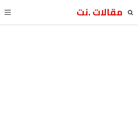
مقالات .نت
بحث عن
الق