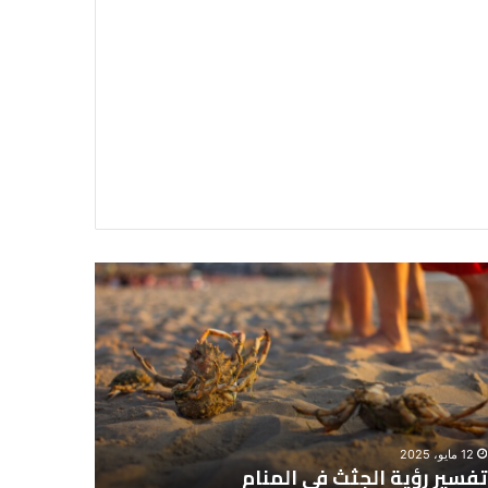
سير
تفسير
ية
حلم
جثث
اني
حارس
منام
شخصي
12 مايو، 2025
8 يونيو، 2025
تفسير رؤية الجثث في المنام
تفسير حل