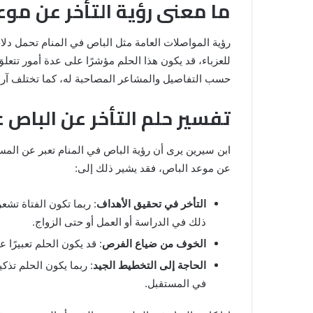
ما معنى رؤية التأخر عن موع
رؤية المواصلات العامة مثل الباص في المنام تحمل دلال
للعزباء، قد يكون هذا الحلم مؤشرًا على عدة أمور تتعل
حسب التفاصيل والمشاعر المصاحبة له، كما تختلف آراء
تفسير حلم التأخر عن الباص ع
ابن سيرين يرى أن رؤية الباص في المنام تعبر عن المسار 
عن موعد الباص، فقد يشير ذلك إلى:
رؤية
الحمام
التأخر في تحقيق الأهداف
: ربما تكون الفتاة تش
المتسخ
بالبراز
ذلك في الدراسة أو العمل أو حتى الزواج.
في
الخوف من ضياع الفرص
: قد يكون الحلم تعبيرًا
المنام:
دلالات
الحاجة إلى التخطيط الجيد
: ربما يكون الحلم تذكي
14 مايو، 2025
وتفسيرات
في المستقبل.
المنام لابن
رؤية الحمام المتسخ بالبراز في المنام:
ابن
دلالات وتفسيرات ابن سيرين والنابلس
سيرين