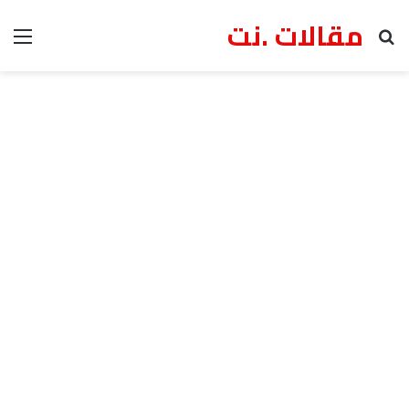
مقالات .نت
بحث عن
الق