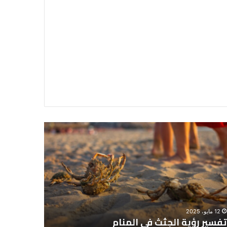
سير
تفسير
ية
حلم
جثث
اني
حارس
منام
شخصي
12 مايو، 2025
8 يونيو، 2025
تفسير رؤية الجثث في المنام
تفسير حل