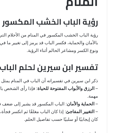
المنام
رؤية الباب الخشب المكسور ف
رؤية الباب الخشب المكسور في المنام من الأحلام التي 
بالأمان والحماية، فكسر الباب قد يرمز إلى تغيير ما ف
ونوع الكسر ومشاعر الحالم أثناء الرؤية.
تفسير ابن سيرين لحلم البا
خروج
ذكر ابن سيرين في تفسيراته أن الباب في المنام يمثل ع
شي
من
–
الرزق والأبواب المفتوحة للحياة
: فإذا رأى الشخص با
الدبر
مهمة.
في
–
الحماية والأمان
: الباب المكسور قد يشير إلى ضعف ف
المنام
–
التغيير المفاجئ
: إذا كان الباب مغلقًا ثم انكسر فجأة
للمتزوجة
كان إيجابيًا أو سلبيًا حسب تفاصيل الحلم.
المنام لابن
8 يونيو، 2025
خروج شي من الدبر في المنام للمتزوج