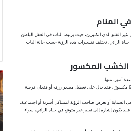
ي المنام
تثير القلق لدى الكثيرين، حيث يرتبط الباب في العقل الباطن
ي حياة الرائي. تختلف تفسيرات هذه الرؤية حسب حالة الباب
ب الخشب المكسور
رؤية
تف
دة أمور، منها:
الحمام
رؤ
المتسخ
ال
بًا مكسورًا، فقد يدل على تعطيل مصدر رزقه أو فقدان فرصة
بالبراز
في
في
ال
ي الحماية أو تعرض صاحب الرؤية لمشاكل أسرية أو اجتماعية.
المنام:
، فقد يكون إشارة إلى تغيير غير متوقع في حياة الرائي، سواء
دلالات
14 مايو، 2025
وتفسيرات
رؤية الحمام المتسخ بالبراز في المنام:
ابن
ة
دلالات وتفسيرات ابن سيرين والنابلسي
سيرين