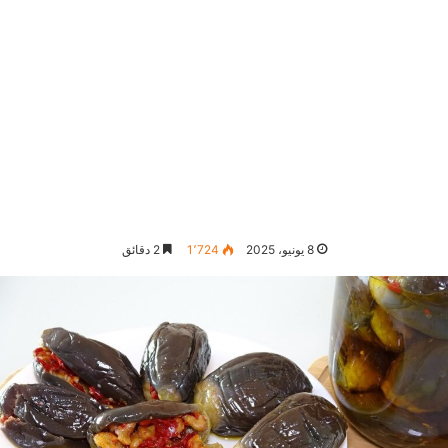
8 يونيو، 2025
1٬724
2 دقائق