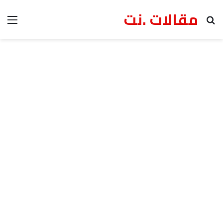
مقالات .نت
بحث عن
الق