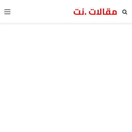
مقالات .نت
بحث عن
الق