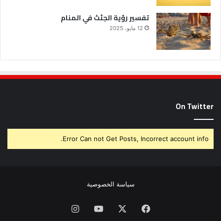
تفسير رؤية الجثث في المنام
12 مايو، 2025
On Twitter
Error Can not Get Posts, Incorrect account info.
سياسة الخصوصية
فيسبوك
X
يوتيوب
انستقرام