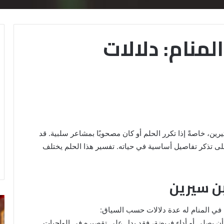
لمنام: دلالات
يرين، خاصةً إذا تكرر الحلم أو كان مصحوبًا بمشاعر سلبية. قد
ى تذكر تفاصيل أساسية في حياته. تفسير هذا الحلم يختلف
بن سيرين
خروج
تف
 في المنام له عدة دلالات حسب السياق:
شي
رؤ
من
ال
ن يصلي أو أداء فريضة، فقد يدل على تقصيره في الواجبات