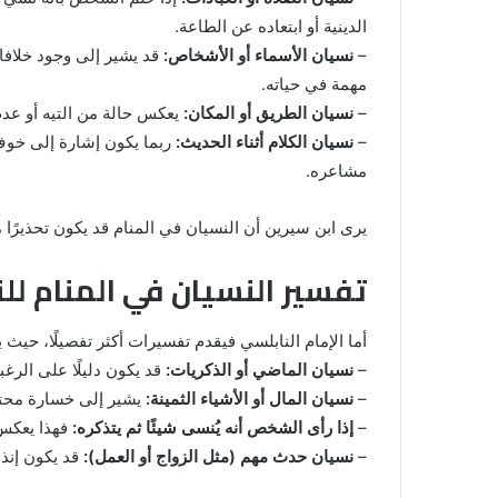
بالبراز
الدينية أو ابتعاده عن الطاعة.
في
–
نسيان الأسماء أو الأشخاص:
قد يشير إلى وجود خلافا
المنام:
مهمة في حياته.
دلالات
14 مايو، 2025
وتفسيرات
–
نسيان الطريق أو المكان:
يعكس حالة من التيه أو عدم
المنام لابن
رؤية الحمام المتسخ بالبراز في المنام:
ابن
–
نسيان الكلام أثناء الحديث:
ربما يكون إشارة إلى خوف 
دلالات وتفسيرات ابن سيرين والنابلس
سيرين
مشاعره.
والنابلسي
يرى ابن سيرين أن النسيان في المنام قد يكون تحذيرًا م
تفسير النسيان في المنام لل
أما الإمام النابلسي فيقدم تفسيرات أكثر تفصيلًا، حيث ي
–
نسيان الماضي أو الذكريات:
قد يكون دليلًا على الرغ
–
نسيان المال أو الأشياء الثمينة:
يشير إلى خسارة محتمل
–
إذا رأى الشخص أنه يُنسى شيئًا ثم يتذكره:
فهذا يعكس 
–
نسيان حدث مهم (مثل الزواج أو العمل):
قد يكون إنذا