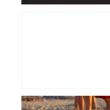
سير
تفسير
ية
حلم
جثث
اني