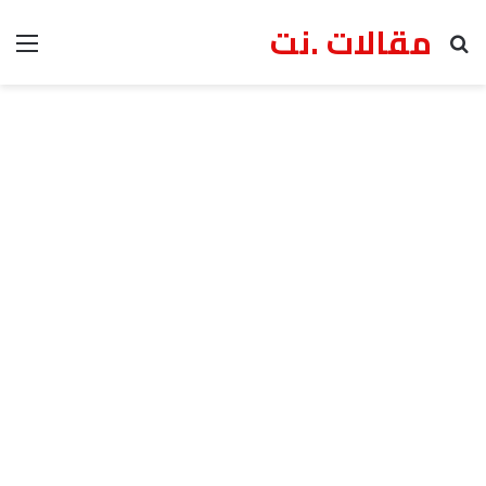
مقالات .نت
بحث عن
الق