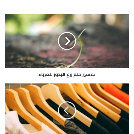
تفسير حلم زرع البذور للعزباء