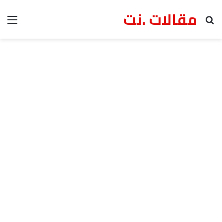
مقالات .نت
بحث عن
الق